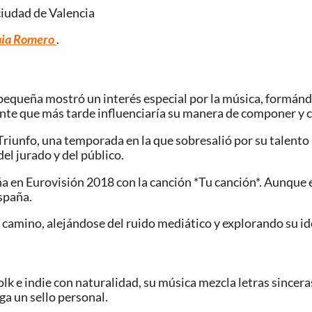
 ciudad de
Valencia
maia Romero
.
pequeña mostró un interés especial por la música, formánd
nte que más tarde influenciaría su manera de componer y c
 Triunfo, una temporada en la que sobresalió por su talent
el jurado y del público.
en Eurovisión 2018 con la canción *Tu canción*. Aunque el 
spaña.
camino, alejándose del ruido mediático y explorando su ide
lk e indie con naturalidad, su música mezcla letras sincera
a un sello personal.