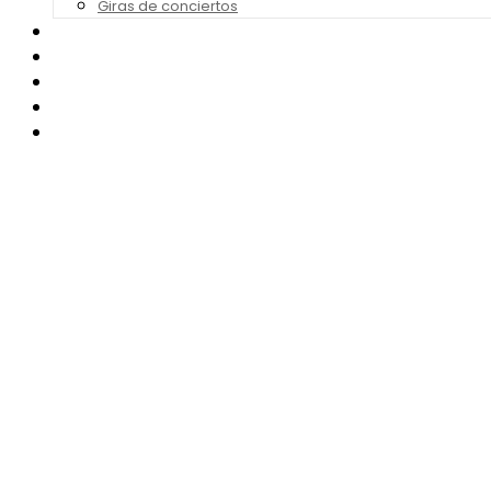
Giras de conciertos
Noticias de Festivales
Bandas Sonoras
Series y Tv
Cine
Contacto