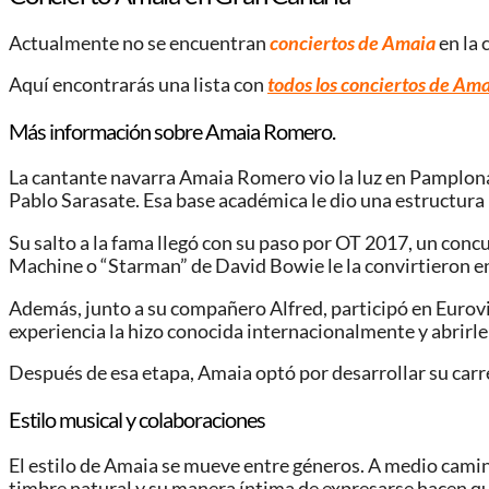
Actualmente no se encuentran
conciertos de Amaia
en la
Aquí encontrarás una lista con
todos los conciertos de A
Más información sobre Amaia Romero.
La cantante navarra Amaia Romero vio la luz en Pamplon
Pablo Sarasate. Esa base académica le dio una estructura 
Su salto a la fama llegó con su paso por OT 2017, un conc
Machine o “Starman” de David Bowie le la convirtieron en
Además, junto a su compañero Alfred, participó en Eurovi
experiencia la hizo conocida internacionalmente y abrirle
Después de esa etapa, Amaia optó por desarrollar su carrera
Estilo musical y colaboraciones
El estilo de Amaia se mueve entre géneros. A medio camino 
timbre natural y su manera íntima de expresarse hacen qu