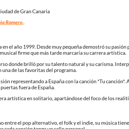
 ciudad de
Gran Canaria
maia Romero
.
a en el año 1999. Desde muy pequeña demostró su pasión p
musical firme que más tarde marcaría su carrera artística.
urso donde brilló por su talento natural y su carisma. Inte
 una de las favoritas del programa.
sión representando a España con la canción *Tu canción*. A
 puertas fuera de España.
 artística en solitario, apartándose del foco de los realiti
entre el pop alternativo, el folk y el indie, su música tien
e cada canción tenga un sello personal.