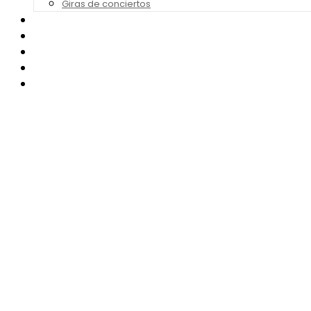
Giras de conciertos
Noticias de Festivales
Bandas Sonoras
Series y Tv
Cine
Contacto