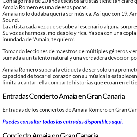
Con algo más de 20 años escasos artistas tiene tan claro q
Amaia Romero es una de esas pocas.
Amaia no lo dudaba quería ser música. Así que con 19, Am
Sound.
La artista cada vez que se sube al escenario alguna sorp
Su voz es hermosa, moldeable y rica. Ya sea con una copla 
inundada de “Amaia, te quiero”.
Tomando lecciones de maestros de múltiples géneros y er
sumada a un talento natural y una verdadera devoción por 
Amaia Romero supera la etiqueta de ser solo una prometedor
capacidad de tocar el corazón con su música la establecen
limita a cantar: ella comparte historias que ecoan en el t
Entradas Concierto Amaia en Gran Canaria
Entradas de los conciertos de Amaia Romero
en Gran Can
Puedes consultar todas las entradas disponibles aquí.
Concierto Amaia
en Gran Canaria