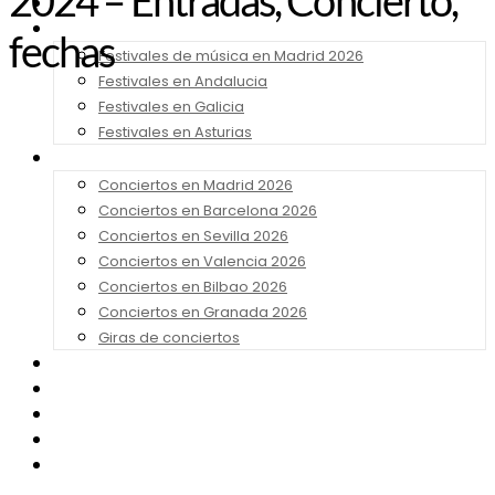
2024 – Entradas, Concierto,
Noticias
Festivales 2026
fechas
Festivales de música en Madrid 2026
Festivales en Andalucia
Festivales en Galicia
Festivales en Asturias
Conciertos 2026
Conciertos en Madrid 2026
Conciertos en Barcelona 2026
Conciertos en Sevilla 2026
Conciertos en Valencia 2026
Conciertos en Bilbao 2026
Conciertos en Granada 2026
Giras de conciertos
Noticias de Festivales
Bandas Sonoras
Series y Tv
Cine
Contacto