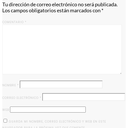
Tu dirección de correo electrónico no será publicada.
Los campos obligatorios están marcados con
*
COMENTARIO
*
NOMBRE
*
CORREO ELECTRÓNICO
*
WEB
GUARDA MI NOMBRE, CORREO ELECTRÓNICO Y WEB EN ESTE
NAVEGADOR PARA LA PRÓXIMA VEZ QUE COMENTE.