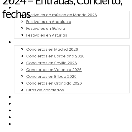
2024 – Entradas, Concierto,
Noticias
Festivales 2026
fechas
Festivales de música en Madrid 2026
Festivales en Andalucia
Festivales en Galicia
Festivales en Asturias
Conciertos 2026
Conciertos en Madrid 2026
Conciertos en Barcelona 2026
Conciertos en Sevilla 2026
Conciertos en Valencia 2026
Conciertos en Bilbao 2026
Conciertos en Granada 2026
Giras de conciertos
Noticias de Festivales
Bandas Sonoras
Series y Tv
Cine
Contacto