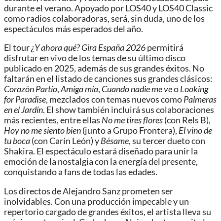
durante el verano. Apoyado por LOS40 y LOS40 Classic
como radios colaboradoras, será, sin duda, uno de los
espectáculos más esperados del año.
El tour
¿Y ahora qué? Gira España 2026
permitirá
disfrutar en vivo de los temas de su último disco
publicado en 2025, además de sus grandes éxitos. No
faltarán en el listado de canciones sus grandes clásicos:
Corazón Partío
,
Amiga mía
,
Cuando nadie me ve
o
Looking
for Paradise
, mezclados con temas nuevos como
Palmeras
en el Jardín
. El show también incluirá sus colaboraciones
más recientes, entre ellas
No me tires flores
(con Rels B),
Hoy no me siento bien
(junto a Grupo Frontera),
El vino de
tu boca
(con Carín León) y
Bésame
, su tercer dueto con
Shakira. El espectáculo estará diseñado para unir la
emoción de la nostalgia con la energía del presente,
conquistando a fans de todas las edades.
Los directos de Alejandro Sanz prometen ser
inolvidables. Con una producción impecable y un
repertorio cargado de grandes éxitos, el artista lleva su