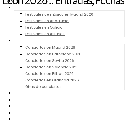
León 2026 :: Entradas, Fechas
Noticias
Festivales 2026
Festivales de música en Madrid 2026
Festivales en Andalucia
Festivales en Galicia
Festivales en Asturias
Conciertos 2026
Conciertos en Madrid 2026
Conciertos en Barcelona 2026
Conciertos en Sevilla 2026
Conciertos en Valencia 2026
Conciertos en Bilbao 2026
Conciertos en Granada 2026
Giras de conciertos
Noticias de Festivales
Bandas Sonoras
Series y Tv
Cine
Contacto