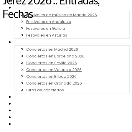
Jerez 2026 :: Entradas,
Noticias
Festivales 2026
Fechas
Festivales de música en Madrid 2026
Festivales en Andalucia
Festivales en Galicia
Festivales en Asturias
Conciertos 2026
Conciertos en Madrid 2026
Conciertos en Barcelona 2026
Conciertos en Sevilla 2026
Conciertos en Valencia 2026
Conciertos en Bilbao 2026
Conciertos en Granada 2026
Giras de conciertos
Noticias de Festivales
Bandas Sonoras
Series y Tv
Cine
Contacto