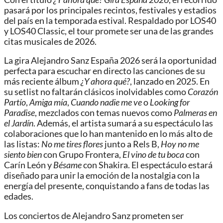
pasará por los principales recintos, festivales y estadios
del país en la temporada estival. Respaldado por LOS40
y LOS40 Classic, el tour promete ser una de las grandes
citas musicales de 2026.
La gira Alejandro Sanz España 2026 será la oportunidad
perfecta para escuchar en directo las canciones de su
más reciente álbum
¿Y ahora qué?
, lanzado en 2025. En
su setlist no faltarán clásicos inolvidables como
Corazón
Partío
,
Amiga mía
,
Cuando nadie me ve
o
Looking for
Paradise
, mezclados con temas nuevos como
Palmeras en
el Jardín
. Además, el artista sumará a su espectáculo las
colaboraciones que lo han mantenido en lo más alto de
las listas:
No me tires flores
junto a Rels B,
Hoy no me
siento bien
con Grupo Frontera,
El vino de tu boca
con
Carín León y
Bésame
con Shakira. El espectáculo estará
diseñado para unir la emoción de la nostalgia con la
energía del presente, conquistando a fans de todas las
edades.
Los conciertos de Alejandro Sanz prometen ser