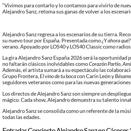
“Vivimos para contarlo y lo contamos para vivirlo de nuev
Alejandro Sanz, retoma sus ganas de volver a los escenar
Alejandro Sanz regresa a los escenarios de su tierra. Rec
su nuevo tour por España. Presentada como
¿Y ahora qué
verano. Apoyado por LOS40 y LOS40 Classic como radios c
La gira Alejandro Sanz España 2026 será la oportunidad p
no faltarán clásicos inolvidables como
Corazón Partío
,
Ami
Además, el artista sumará a su espectáculo las colaboraci
Grupo Frontera,
El vino de tu boca
con Carín León y
Bésam
seguidores veteranos como para las nuevas generaciones
Los directos de Alejandro Sanz son siempre un despliegu
mágico. Cada show, Alejandro demuestra su talento inna
Alejandro Sanz se consolida como un referente de la músic
todas las edades.
Entradas Concierto Alejandro Sanz en Cáceres