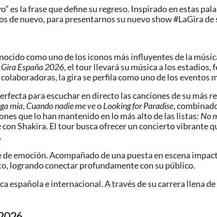
o” es la frase que define su regreso. Inspirado en estas pa
ios de nuevo, para presentarnos su nuevo show #LaGira de 
onocido como uno de los iconos más influyentes de la música
? Gira España 2026
, el tour llevará su música a los estadios,
olaboradoras, la gira se perfila como uno de los eventos 
erfecta para escuchar en directo las canciones de su más 
ga mía
,
Cuando nadie me ve
o
Looking for Paradise
, combinado
ones que lo han mantenido en lo más alto de las listas:
No m
e
con Shakira. El tour busca ofrecer un concierto vibrante q
.
e de emoción. Acompañado de una puesta en escena impactan
to, logrando conectar profundamente con su público.
a española e internacional. A través de su carrera llena d
 2026