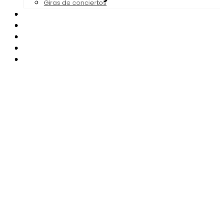
Giras de conciertos
Noticias de Festivales
Bandas Sonoras
Series y Tv
Cine
Contacto