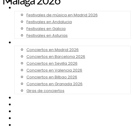
Málaga 2026
Noticias
Festivales 2026
Festivales de música en Madrid 2026
Festivales en Andalucia
Festivales en Galicia
Festivales en Asturias
Conciertos 2026
Conciertos en Madrid 2026
Conciertos en Barcelona 2026
Conciertos en Sevilla 2026
Conciertos en Valencia 2026
Conciertos en Bilbao 2026
Conciertos en Granada 2026
Giras de conciertos
Noticias de Festivales
Bandas Sonoras
Series y Tv
Cine
Contacto