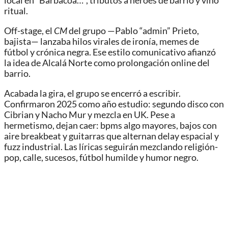
local en “Barbacoa…”, tributos a héroes de barrio y vino
ritual.
Off-stage, el
CM
del grupo —Pablo “admin” Prieto,
bajista— lanzaba hilos virales de ironía, memes de
fútbol y crónica negra. Ese estilo comunicativo afianzó
la idea de Alcalá Norte como prolongación online del
barrio.
Acabada la gira, el grupo se encerró a escribir.
Confirmaron 2025 como año estudio: segundo disco con
Cibrian y Nacho Mur y mezcla en UK. Pese a
hermetismo, dejan caer: bpms algo mayores, bajos con
aire breakbeat y guitarras que alternan delay espacial y
fuzz industrial. Las líricas seguirán mezclando religión-
pop, calle, sucesos, fútbol humilde y humor negro.