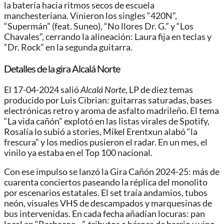
la batería hacia ritmos secos de escuela
manchesteriana. Vinieron los singles “420N”,
“Supermán” (feat. Suneo), “No llores Dr. G.” y “Los
Chavales”, cerrando la alineación: Laura fija en teclas y
“Dr. Rock” en la segunda guitarra.
Detalles de la gira Alcalá Norte
El 17-04-2024 salió
Alcalá Norte
, LP de diez temas
producido por Luis Cibrian: guitarras saturadas, bases
electrónicas retro y aroma de asfalto madrileño. El tema
“La vida cañón” explotó en las listas virales de Spotify,
Rosalía lo subió a stories, Mikel Erentxun alabó “la
frescura” y los medios pusieron el radar. En un mes, el
vinilo ya estaba en el Top 100 nacional.
Con ese impulso se lanzó la Gira Cañón 2024-25: más de
cuarenta conciertos paseando la réplica del monolito
por escenarios estatales. El set traía andamios, tubos
neón, visuales VHS de descampados y marquesinas de
bus intervenidas. En cada fecha añadían locuras: pan