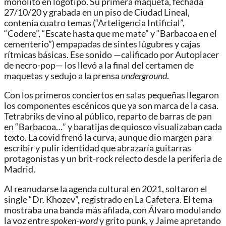
monolito en logotipo. Su primera maqueta, fechada
27/10/20 y grabada en un piso de Ciudad Lineal,
contenía cuatro temas (“Arteligencia Intificial”,
“Codere”, “Escate hasta que me mate” y “Barbacoa en el
cementerio”) empapadas de sintes lúgubres y cajas
rítmicas básicas. Ese sonido —calificado por Autoplacer
de necro-pop— los llevó a la final del certamen de
maquetas y sedujo a la prensa
underground
.
Con los primeros conciertos en salas pequeñas llegaron
los componentes escénicos que ya son marca de la casa.
Tetrabriks de vino al público, reparto de barras de pan
en “Barbacoa…” y baratijas de quiosco visualizaban cada
texto. La covid frenó la curva, aunque dio margen para
escribir y pulir identidad que abrazaría guitarras
protagonistas y un brit-rock relecto desde la periferia de
Madrid.
Al reanudarse la agenda cultural en 2021, soltaron el
single “Dr. Khozev”, registrado en La Cafetera. El tema
mostraba una banda más afilada, con Álvaro modulando
la voz entre
spoken-word
y grito punk, y Jaime apretando