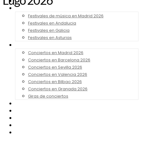
Lugo 2026
Noticias
Festivales 2026
Festivales de música en Madrid 2026
Festivales en Andalucia
Festivales en Galicia
Festivales en Asturias
Conciertos 2026
Conciertos en Madrid 2026
Conciertos en Barcelona 2026
Conciertos en Sevilla 2026
Conciertos en Valencia 2026
Conciertos en Bilbao 2026
Conciertos en Granada 2026
Giras de conciertos
Noticias de Festivales
Bandas Sonoras
Series y Tv
Cine
Contacto