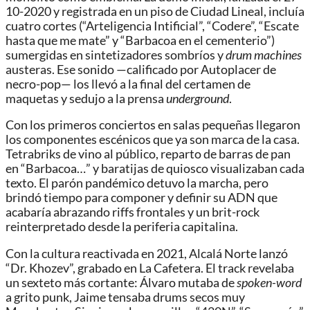
10-2020 y registrada en un piso de Ciudad Lineal, incluía
cuatro cortes (“Arteligencia Intificial”, “Codere”, “Escate
hasta que me mate” y “Barbacoa en el cementerio”)
sumergidas en sintetizadores sombríos y
drum machines
austeras. Ese sonido —calificado por Autoplacer de
necro-pop— los llevó a la final del certamen de
maquetas y sedujo a la prensa
underground
.
Con los primeros conciertos en salas pequeñas llegaron
los componentes escénicos que ya son marca de la casa.
Tetrabriks de vino al público, reparto de barras de pan
en “Barbacoa…” y baratijas de quiosco visualizaban cada
texto. El parón pandémico detuvo la marcha, pero
brindó tiempo para componer y definir su ADN que
acabaría abrazando riffs frontales y un brit-rock
reinterpretado desde la periferia capitalina.
Con la cultura reactivada en 2021, Alcalá Norte lanzó
“Dr. Khozev”, grabado en La Cafetera. El track revelaba
un sexteto más cortante: Álvaro mutaba de
spoken-word
a grito punk, Jaime tensaba drums secos muy