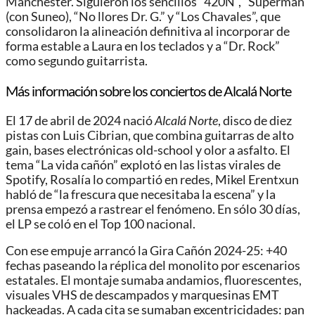
Manchester. Siguieron los sencillos “420N”, “Supermán”
(con Suneo), “No llores Dr. G.” y “Los Chavales”, que
consolidaron la alineación definitiva al incorporar de
forma estable a Laura en los teclados y a “Dr. Rock”
como segundo guitarrista.
Más información sobre los conciertos de Alcalá Norte
El 17 de abril de 2024 nació
Alcalá Norte
, disco de diez
pistas con Luis Cibrian, que combina guitarras de alto
gain, bases electrónicas old-school y olor a asfalto. El
tema “La vida cañón” explotó en las listas virales de
Spotify, Rosalía lo compartió en redes, Mikel Erentxun
habló de “la frescura que necesitaba la escena” y la
prensa empezó a rastrear el fenómeno. En sólo 30 días,
el LP se coló en el Top 100 nacional.
Con ese empuje arrancó la Gira Cañón 2024-25: +40
fechas paseando la réplica del monolito por escenarios
estatales. El montaje sumaba andamios, fluorescentes,
visuales VHS de descampados y marquesinas EMT
hackeadas. A cada cita se sumaban excentricidades: pan