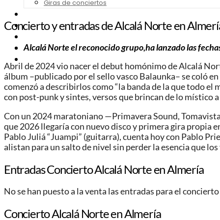
Giras de conciertos
Noticias de Festivales
Concierto y entradas de Alcalá Norte en Almerí
Bandas Sonoras
Series y Tv
Alcalá Norte el reconocido grupo,ha lanzado las fecha
Cine
Contacto
Abril de 2024 vio nacer el debut homónimo de Alcalá Norte
álbum –publicado por el sello vasco Balaunka– se coló en e
comenzó a describirlos como “la banda de la que todo el 
con post-punk y sintes, versos que brincan de lo místico a
Con un 2024 maratoniano —Primavera Sound, Tomavistas,
que 2026 llegaría con nuevo disco y primera gira propia e
Pablo Juliá “Juampi” (guitarra), cuenta hoy con Pablo Pri
alistan para un salto de nivel sin perder la esencia que los 
Entradas Concierto Alcalá Norte
en Almería
No se han puesto a la venta las entradas para el concierto
Concierto Alcalá Norte en Almería