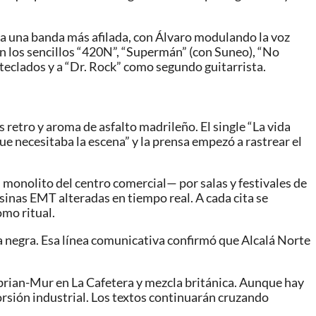
aba una banda más afilada, con Álvaro modulando la voz
on los sencillos “420N”, “Supermán” (con Suneo), “No
s teclados y a “Dr. Rock” como segundo guitarrista.
 retro y aroma de asfalto madrileño. El single “La vida
que necesitaba la escena” y la prensa empezó a rastrear el
monolito del centro comercial— por salas y festivales de
inas EMT alteradas en tiempo real. A cada cita se
omo ritual.
ca negra. Esa línea comunicativa confirmó que Alcalá Norte
ibrian-Mur en La Cafetera y mezcla británica. Aunque hay
torsión industrial. Los textos continuarán cruzando