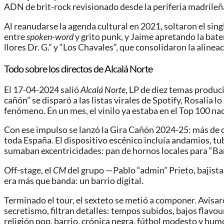
ADN de brit-rock revisionado desde la periferia madrileñ
Al reanudarse la agenda cultural en 2021, soltaron el sin
entre
spoken-word
y grito punk, y Jaime apretando la bat
llores Dr. G.” y “Los Chavales”, que consolidaron la alinea
Todo sobre los directos de Alcalá Norte
El 17-04-2024 salió
Alcalá Norte
, LP de diez temas produci
cañón” se disparó a las listas virales de Spotify, Rosalía 
fenómeno. En un mes, el vinilo ya estaba en el Top 100 nac
Con ese impulso se lanzó la Gira Cañón 2024-25: más de c
toda España. El dispositivo escénico incluía andamios, t
sumaban excentricidades: pan de hornos locales para “Bar
Off-stage, el
CM
del grupo —Pablo “admin” Prieto, bajista
era más que banda: un barrio digital.
Terminado el tour, el sexteto se metió a componer. Avisa
secretismo, filtran detalles: tempos subidos, bajos flavo
religión pop, barrio, crónica negra, fútbol modesto y hum