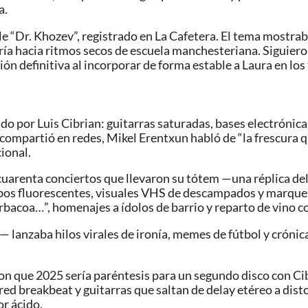
a.
gle “Dr. Khozev”, registrado en La Cafetera. El tema mostr
ería hacia ritmos secos de escuela manchesteriana. Siguier
ción definitiva al incorporar de forma estable a Laura en lo
do por Luis Cibrian: guitarras saturadas, bases electrónicas
lo compartió en redes, Mikel Erentxun habló de “la frescura 
ional.
uarenta conciertos que llevaron su tótem —una réplica del 
ubos fluorescentes, visuales VHS de descampados y marques
bacoa…”, homenajes a ídolos de barrio y reparto de vino c
— lanzaba hilos virales de ironía, memes de fútbol y cróni
ron que 2025 sería paréntesis para un segundo disco con C
ured breakbeat y guitarras que saltan de delay etéreo a dis
or ácido.