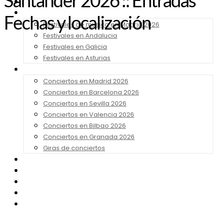
Santander 2026 :: Entradas
Noticias
Festivales 2026
Fechas y localización
Festivales de música en Madrid 2026
Festivales en Andalucia
Festivales en Galicia
Festivales en Asturias
Conciertos 2026
Conciertos en Madrid 2026
Conciertos en Barcelona 2026
Conciertos en Sevilla 2026
Conciertos en Valencia 2026
Conciertos en Bilbao 2026
Conciertos en Granada 2026
Giras de conciertos
Noticias de Festivales
Bandas Sonoras
Series y Tv
Cine
Contacto