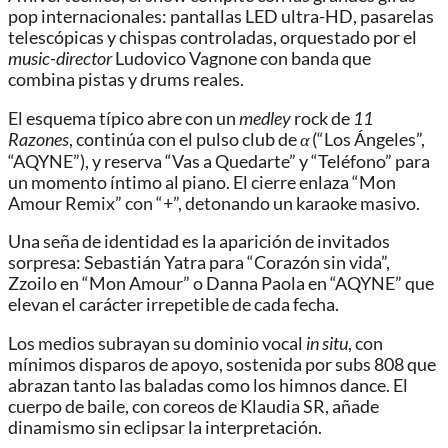
pop internacionales: pantallas LED ultra-HD, pasarelas
telescópicas y chispas controladas, orquestado por el
music-director
Ludovico Vagnone con banda que
combina pistas y drums reales.
El esquema típico abre con un
medley
rock de
11
Razones
, continúa con el pulso club de
α
(“Los Ángeles”,
“AQYNE”), y reserva “Vas a Quedarte” y “Teléfono” para
un momento íntimo al piano. El cierre enlaza “Mon
Amour Remix” con “+”, detonando un karaoke masivo.
Una seña de identidad es la aparición de invitados
sorpresa: Sebastián Yatra para “Corazón sin vida”,
Zzoilo en “Mon Amour” o Danna Paola en “AQYNE” que
elevan el carácter irrepetible de cada fecha.
Los medios subrayan su dominio vocal
in situ
, con
mínimos disparos de apoyo, sostenida por subs 808 que
abrazan tanto las baladas como los himnos dance. El
cuerpo de baile, con coreos de Klaudia SR, añade
dinamismo sin eclipsar la interpretación.