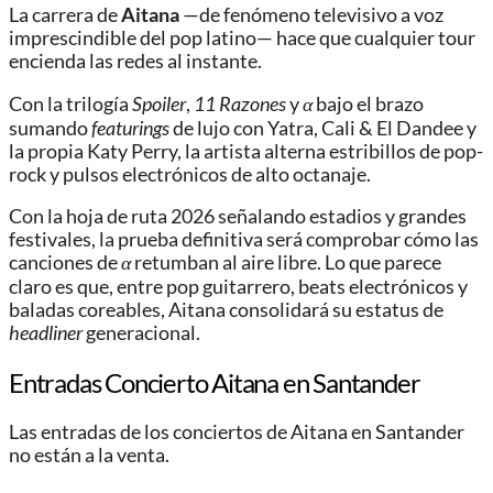
La carrera de
Aitana
—de fenómeno televisivo a voz
imprescindible del pop latino— hace que cualquier tour
encienda las redes al instante.
Con la trilogía
Spoiler
,
11 Razones
y
α
bajo el brazo
sumando
featurings
de lujo con Yatra, Cali & El Dandee y
la propia Katy Perry, la artista alterna estribillos de pop-
rock y pulsos electrónicos de alto octanaje.
Con la hoja de ruta 2026 señalando estadios y grandes
festivales, la prueba definitiva será comprobar cómo las
canciones de
α
retumban al aire libre. Lo que parece
claro es que, entre pop guitarrero, beats electrónicos y
baladas coreables, Aitana consolidará su estatus de
headliner
generacional.
Entradas Concierto Aitana en Santander
Las entradas de los conciertos de Aitana en Santander
no están a la venta.