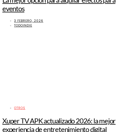
eventos
3 FEBRERO, 2026
TODOINDIE
OTROS
Xuper TV APK actualizado 2026: la mejor
experiencia de entretenimiento digital