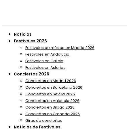
Noticias
Festivales 2026
Festivales de música en Madrid 2026
Festivales en Andalucia
Festivales en Galicia
Festivales en Asturias
Conciertos 2026
Conciertos en Madrid 2026
Conciertos en Barcelona 2026
Conciertos en Sevilla 2026
Conciertos en Valencia 2026
Conciertos en Bilbao 2026
Conciertos en Granada 2026
Giras de conciertos
Noticias de Festivales