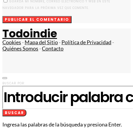
GUARDA MI NOMBRE, CORREO ELECTRÓNICO Y WEB EN ESTE
NAVEGADOR PARA LA PRÓXIMA VEZ QUE COMENTE.
Todoindie
Cookies
-
Mapa del Sitio
-
Política de Privacidad
-
Quiénes Somos
-
Contacto
BUSCAR POR:
BUSCAR
Ingresa las palabras de la búsqueda y presiona Enter.