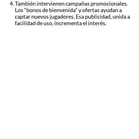
También intervienen campañas promocionales.
Los “bonos de bienvenida” y ofertas ayudan a
captar nuevos jugadores. Esa publicidad, unida a
facilidad de uso, incrementa el interés.