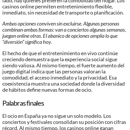
lado, hay quienes prefieren la comodidad del hogar. Los
casinos online permiten entretenimiento flexible,
inmediato, sin necesidad de transporte o planificación.
Ambas opciones conviven sin excluirse. Algunas personas
combinan ambas formas: van a conciertos algunas semanas,
juegan online otras. El abanico de opciones amplía lo que
“diversión” significa hoy.
El hecho de que el entretenimiento en vivo continúe
creciendo demuestra que la experiencia social sigue
siendo valiosa. Al mismo tiempo, el fuerte aumento del
juego digital indica que las personas valoran la
comodidad, el acceso inmediato y la privacidad. Esa
coexistencia muestra una sociedad donde la diversidad
de hábitos define nuevas formas de ocio.
Palabras finales
El ocio en España ya no sigue un solo modelo. Los
conciertos y festivales consolidan su posición con cifras
récord. Al mismo tiempo, los casinos online ganan