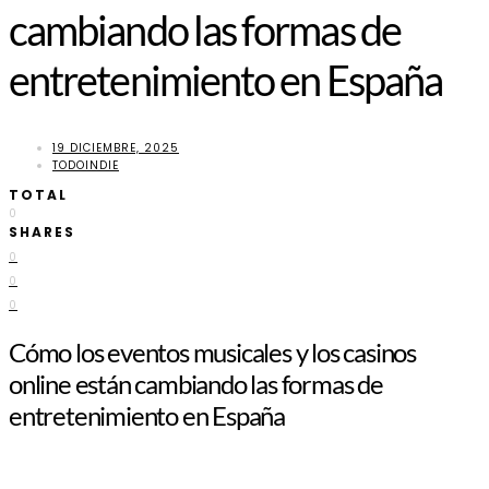
cambiando las formas de
entretenimiento en España
19 DICIEMBRE, 2025
TODOINDIE
TOTAL
0
SHARES
0
0
0
Cómo los eventos musicales y los casinos
online están cambiando las formas de
entretenimiento en España