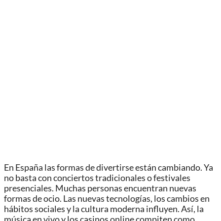
En España las formas de divertirse están cambiando. Ya
no basta con conciertos tradicionales o festivales
presenciales. Muchas personas encuentran nuevas
formas de ocio. Las nuevas tecnologías, los cambios en
hábitos sociales y la cultura moderna influyen. Así, la
música en vivo y los casinos online compiten como