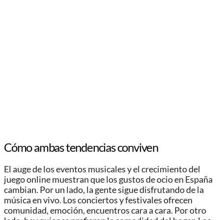
Cómo ambas tendencias conviven
El auge de los eventos musicales y el crecimiento del
juego online muestran que los gustos de ocio en España
cambian. Por un lado, la gente sigue disfrutando de la
música en vivo. Los conciertos y festivales ofrecen
comunidad, emoción, encuentros cara a cara. Por otro