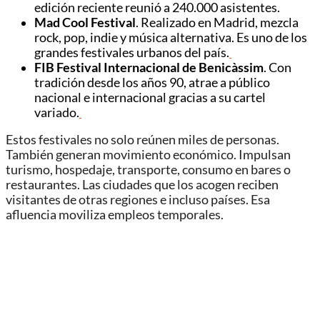
edición reciente reunió a 240.000 asistentes.
Mad Cool Festival
. Realizado en Madrid, mezcla
rock, pop, indie y música alternativa. Es uno de los
grandes festivales urbanos del país.
FIB Festival Internacional de Benicàssim
. Con
tradición desde los años 90, atrae a público
nacional e internacional gracias a su cartel
variado.
Estos festivales no solo reúnen miles de personas.
También generan movimiento económico. Impulsan
turismo, hospedaje, transporte, consumo en bares o
restaurantes. Las ciudades que los acogen reciben
visitantes de otras regiones e incluso países. Esa
afluencia moviliza empleos temporales.