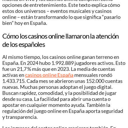
opciones de entretenimiento. Este texto explica cómo
estos dos universos – eventos musicales y casinos
online – están transformando lo que significa “pasarlo
bien” hoy en España.
Cómo los casinos online llamaron la atención
de los españoles
Al mismo tiempo, los casinos online ganan terreno en
España. En 2024 hubo 1.992.889 jugadores activos. Esto
fue un 21,7 % más que en 2023. La media de cuentas
activas en
casinos online España
mensuales rondó
1.433.715. Cada mes se abrieron unas 152.000 cuentas
nuevas. Muchas personas adoptan el juego digital.
Buscan rapidez, comodidad, y la posibilidad de jugar
desde su casa. La facilidad para abrir una cuenta o
apostar en cualquier momento ayuda. También la
regulación del juego online en España aporta seguridad
y transparencia.