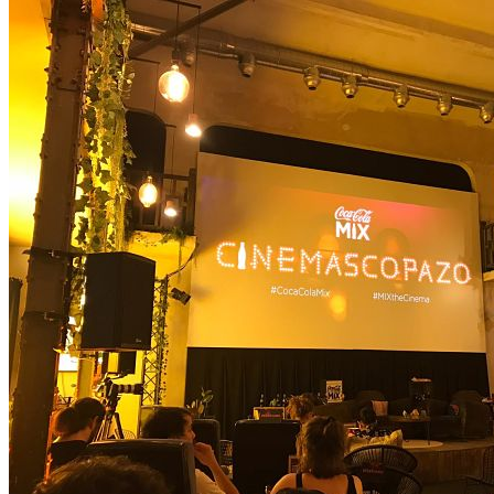
Noticias
Festivales 2026
Festivales de música en Madrid 2026
Festivales en Andalucia
Festivales en Galicia
Festivales en Asturias
Conciertos 2026
Conciertos en Madrid 2026
Conciertos en Barcelona 2026
Conciertos en Sevilla 2026
Conciertos en Valencia 2026
Conciertos en Bilbao 2026
Conciertos en Granada 2026
Giras de conciertos
Noticias de Festivales
Bandas Sonoras
Series y Tv
Cine
Contacto