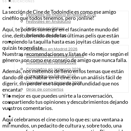
Noticias
56 PUBLICACIONES
Festivales 2026
La sección de Cine de Todoindie es como ese amigo
Festivales de música en Madrid 2026
cinéfilo que todos tenemos, pero ¡online!
Festivales en Andalucia
Festivales en Galicia
Aquí, te podrás sumergir en el fascinante mundo del
Festivales en Asturias
cine, descubriendo desde las últimas pelis que están
rompiendo la taquilla hasta esas joyitas clásicas que
Conciertos 2026
quizás te perdiste.
Conciertos en Madrid 2026
Nuestras recomendaciones y listas de «lo mejor según el
Conciertos en Barcelona 2026
género» son como ese consejo de amigo que nunca falla.
Conciertos en Sevilla 2026
Conciertos en Valencia 2026
Además, nos metemos de lleno en los temas que están
Conciertos en Bilbao 2026
dando de qué hablar en el cine, con un análisis fácil de
Conciertos en Granada 2026
digerir, sin perder ese toque de profundidad que nos
Giras de conciertos
encanta.
Y lo mejor es que puedes unirte a la conversación,
Noticias de Festivales
compartiendo tus opiniones y descubrimientos dejando
Bandas Sonoras
vuestros comentarios.
Series y Tv
Cine
Aquí celebramos el cine como lo que es: una ventana a
Contacto
mil mundos, un pedacito de cultura y, sobre todo, una