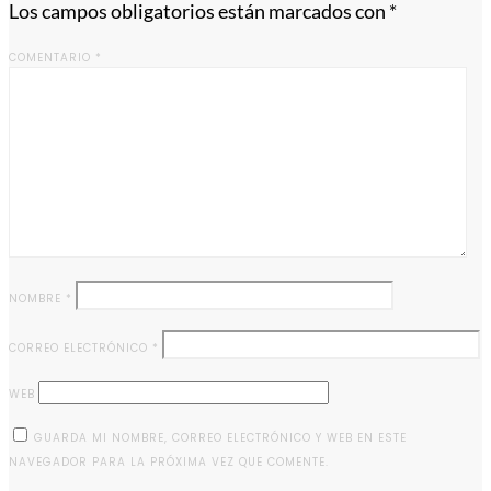
Los campos obligatorios están marcados con
*
COMENTARIO
*
NOMBRE
*
CORREO ELECTRÓNICO
*
WEB
GUARDA MI NOMBRE, CORREO ELECTRÓNICO Y WEB EN ESTE
NAVEGADOR PARA LA PRÓXIMA VEZ QUE COMENTE.