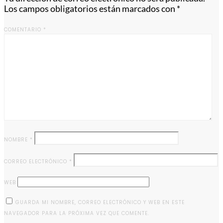
Los campos obligatorios están marcados con
*
COMENTARIO
*
NOMBRE
*
CORREO ELECTRÓNICO
*
WEB
GUARDA MI NOMBRE, CORREO ELECTRÓNICO Y WEB EN ESTE
NAVEGADOR PARA LA PRÓXIMA VEZ QUE COMENTE.