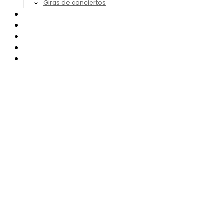
Giras de conciertos
Noticias de Festivales
Bandas Sonoras
Series y Tv
Cine
Contacto