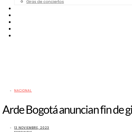
Giras de conciertos
Noticias de Festivales
Bandas Sonoras
Series y Tv
Cine
Contacto
NACIONAL
Arde Bogotá anuncian fin de g
13 NOVIEMBRE, 2023