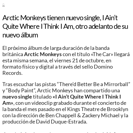
0
Arctic Monkeys tienen nuevo single, I Ain’t
Quite Where I Think I Am, otro adelanto de su
nuevo álbum
El próximo álbum de larga duración de la banda
británica
Arctic Monkeys
con el título «The Car» llegará
esta misma semana, el viernes 21 de octubre, en
formato físico y digital a través del sello Domino
Records.
Tras escuchar las pistas “There’d Better Be a Mirrorball”
y “Body Paint”, Arctic Monkeys han compartido una
nuevo single
titulado
«I Ain’t Quite Where I Think I
Am»
, con un videoclip grabado durante el concierto de
la banda el mes pasado en el Kings Theatre de Brooklyn
con la dirección de Ben Chappell & Zackery Michael y la
producción de David Duque-Estrada.