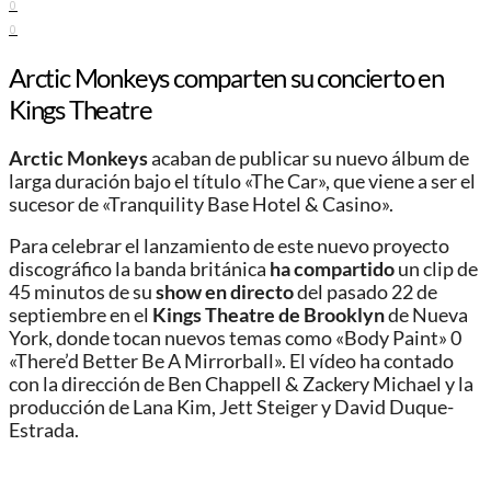
0
0
Arctic Monkeys comparten su concierto en
Kings Theatre
Arctic Monkeys
acaban de publicar su nuevo álbum de
larga duración bajo el título «The Car», que viene a ser el
sucesor de «Tranquility Base Hotel & Casino».
Para celebrar el lanzamiento de este nuevo proyecto
discográfico la banda británica
ha compartido
un clip de
45 minutos de su
show en directo
del pasado 22 de
septiembre en el
Kings Theatre de Brooklyn
de Nueva
York, donde tocan nuevos temas como «Body Paint» 0
«There’d Better Be A Mirrorball». El vídeo ha contado
con la dirección de Ben Chappell & Zackery Michael y la
producción de Lana Kim, Jett Steiger y David Duque-
Estrada.