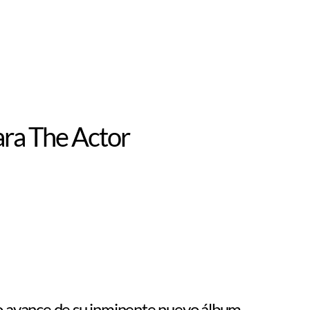
ara The Actor
tro avance de su inminente nuevo álbum