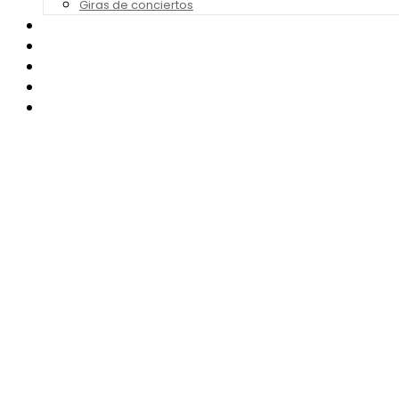
Giras de conciertos
Noticias de Festivales
Bandas Sonoras
Series y Tv
Cine
Contacto