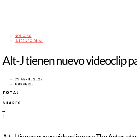
NOTICIAS
INTERNACIONAL
Alt-J tienen nuevo videoclip p
29 ABRIL, 2022
TODOINDIE
TOTAL
0
SHARES
0
0
0
Alt-J tienen nuevo videoclip para The Actor, o