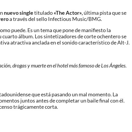
un
nuevo single
titulado
«The Actor»,
última pista que se
rero
a través del sello Infectious Music/BMG.
 como puede. Es un tema que pone de manifiesto la
u cuarto álbum. Los sintetizadores de corte ochentero se
iva atractiva anclada en el sonido característico de Alt-J.
ración, drogas y muerte en el hotel más famoso de Los Ángeles.
a estadounidense que está pasando un mal momento. La
omentos juntos antes de completar un baile final con él.
scenso trágicamente corta.