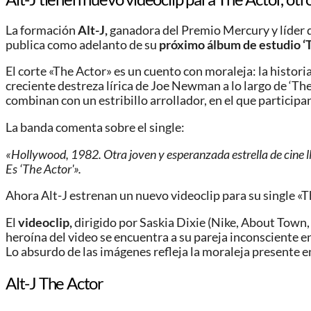
La formación
Alt-J,
ganadora del Premio Mercury y líder de
publica como adelanto de su
próximo álbum de estudio ‘
El corte «The Actor» es un cuento con moraleja: la histor
creciente destreza lírica de Joe Newman a lo largo de ‘Th
combinan con un estribillo arrollador, en el que participa
La banda comenta sobre el single:
«Hollywood, 1982. Otra joven y esperanzada estrella de cine ll
Es ‘The Actor'».
Ahora Alt-J estrenan un nuevo videoclip para su single «T
El
videoclip,
dirigido por Saskia Dixie (Nike, About Town,
heroína del video se encuentra a su pareja inconsciente e
Lo absurdo de las imágenes refleja la moraleja presente e
Alt-J The Actor