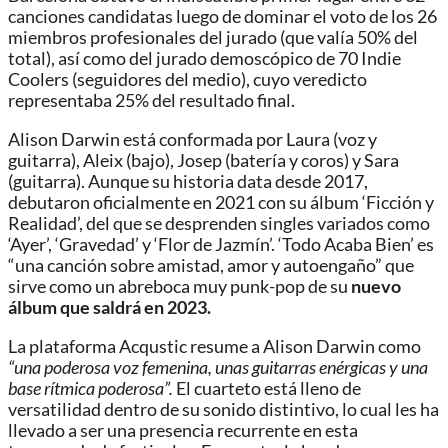
canciones candidatas luego de dominar el voto de los 26
miembros profesionales del jurado (que valía 50% del
total), así como del jurado demoscópico de 70 Indie
Coolers (seguidores del medio), cuyo veredicto
representaba 25% del resultado final.
Alison Darwin está conformada por Laura (voz y
guitarra), Aleix (bajo), Josep (batería y coros) y Sara
(guitarra). Aunque su historia data desde 2017,
debutaron oficialmente en 2021 con su álbum ‘Ficción y
Realidad’, del que se desprenden singles variados como
‘Ayer’, ‘Gravedad’ y ‘Flor de Jazmín’. ‘Todo Acaba Bien’ es
“una canción sobre amistad, amor y autoengaño” que
sirve como un abreboca muy punk-pop de su
nuevo
álbum que saldrá en 2023.
La plataforma Acqustic resume a Alison Darwin como
“una poderosa voz femenina, unas guitarras enérgicas y una
base rítmica poderosa”.
El cuarteto está lleno de
versatilidad dentro de su sonido distintivo, lo cual les ha
llevado a ser una presencia recurrente en esta