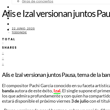
Giras de conciertos
Noticias de Festivales
Alis e Izal versionan juntos Pa
Bandas Sonoras
Series y Tv
Cine
22 JUNIO, 2020
Contacto
TODOINDIE
TOTAL
0
SHARES
0
0
0
Alis e Izal versionan juntos Pausa, tema de la b
El compositor Pachi García conocido en su faceta artísti
banda
autora de este éxito,
Izal
.
El single supone el prime
los que admira profundamente y con quien ha compartido v
estará disponible el próximo viernes
3 de julio
con el títu