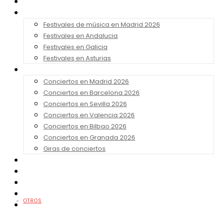
Noticias
Festivales 2026
Festivales de música en Madrid 2026
Festivales en Andalucia
Festivales en Galicia
Festivales en Asturias
Conciertos 2026
Conciertos en Madrid 2026
Conciertos en Barcelona 2026
Conciertos en Sevilla 2026
Conciertos en Valencia 2026
Conciertos en Bilbao 2026
Conciertos en Granada 2026
Giras de conciertos
Noticias de Festivales
Bandas Sonoras
Series y Tv
Cine
OTROS
Contacto