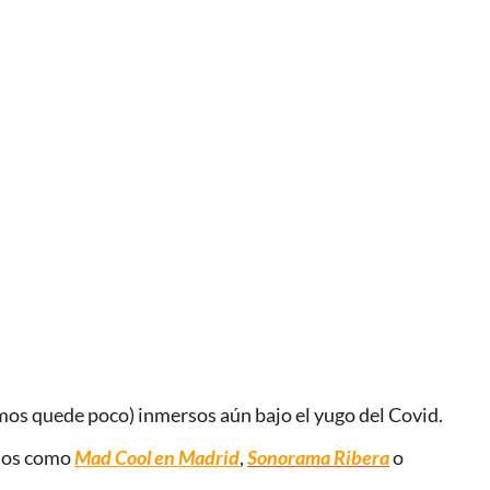
mos quede poco) inmersos aún bajo el yugo del Covid.
idos como
Mad Cool en Madrid
,
Sonorama Ribera
o