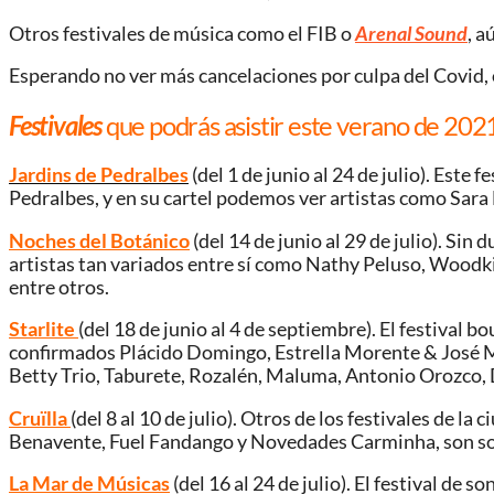
Otros festivales de música como el FIB o
Arenal Sound
, a
Esperando no ver más cancelaciones por culpa del Covid,
Festivales
que podrás asistir este verano de 202
Jardins de Pedralbes
(del 1 de junio al 24 de julio). Este
Pedralbes, y en su cartel podemos ver artistas como Sara
Noches del Botánico
(del 14 de junio al 29 de julio). Si
artistas tan variados entre sí como Nathy Peluso, Woodk
entre otros.
Starlite
(del 18 de junio al 4 de septiembre). El festival 
confirmados Plácido Domingo, Estrella Morente & José Mer
Betty Trio, Taburete, Rozalén, Maluma, Antonio Orozco,
Cruïlla
(del 8 al 10 de julio). Otros de los festivales de 
Benavente, Fuel Fandango y Novedades Carminha, son solo
La Mar de Músicas
(del 16 al 24 de julio). El festival de