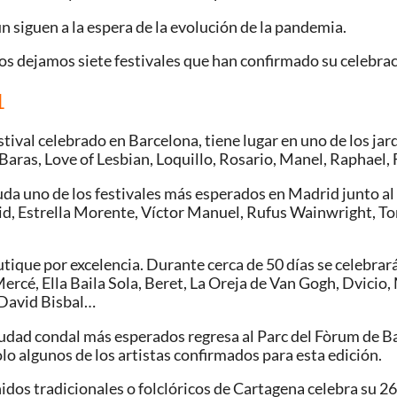
ún siguen a la espera de la evolución de la pandemia.
 os dejamos siete festivales que han confirmado su celebr
1
 festival celebrado en Barcelona, tiene lugar en uno de los ja
 Baras, Love of Lesbian, Loquillo, Rosario, Manel, Raphael
n duda uno de los festivales más esperados en Madrid junto 
id, Estrella Morente, Víctor Manuel, Rufus Wainwright, To
boutique por excelencia. Durante cerca de 50 días se celebra
cé, Ella Baila Sola, Beret, La Oreja de Van Gogh, Dvicio,
 David Bisbal…
la ciudad condal más esperados regresa al Parc del Fòrum de
 algunos de los artistas confirmados para esta edición.
 sonidos tradicionales o folclóricos de Cartagena celebra su