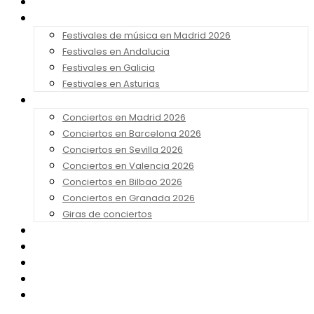
Noticias
Festivales 2026
Festivales de música en Madrid 2026
Festivales en Andalucia
Festivales en Galicia
Festivales en Asturias
Conciertos 2026
Conciertos en Madrid 2026
Conciertos en Barcelona 2026
Conciertos en Sevilla 2026
Conciertos en Valencia 2026
Conciertos en Bilbao 2026
Conciertos en Granada 2026
Giras de conciertos
Noticias de Festivales
Bandas Sonoras
Series y Tv
Cine
Contacto