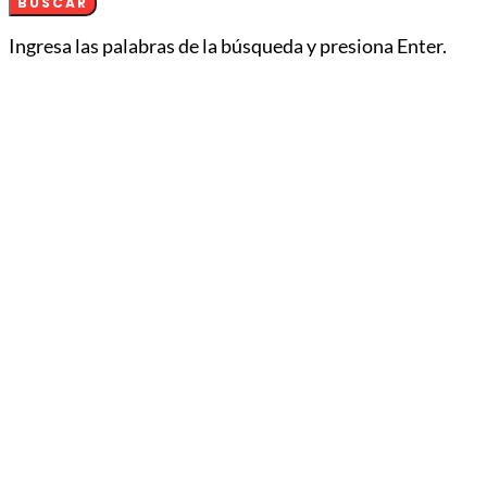
BUSCAR
Ingresa las palabras de la búsqueda y presiona Enter.