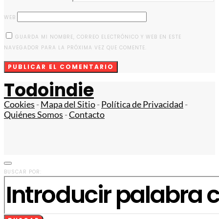
WEB
GUARDA MI NOMBRE, CORREO ELECTRÓNICO Y WEB EN ESTE
NAVEGADOR PARA LA PRÓXIMA VEZ QUE COMENTE.
Todoindie
Cookies
-
Mapa del Sitio
-
Política de Privacidad
-
Quiénes Somos
-
Contacto
BUSCAR POR: