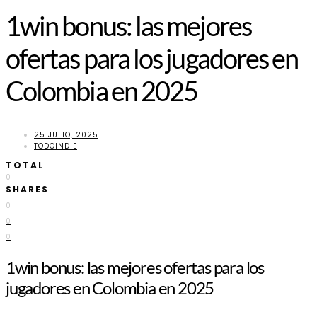
1win bonus: las mejores
ofertas para los jugadores en
Colombia en 2025
25 JULIO, 2025
TODOINDIE
TOTAL
0
SHARES
0
0
0
1win bonus: las mejores ofertas para los
jugadores en Colombia en 2025