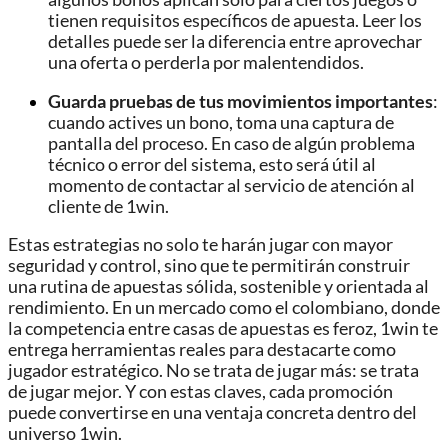
tienen requisitos específicos de apuesta. Leer los
detalles puede ser la diferencia entre aprovechar
una oferta o perderla por malentendidos.
Guarda pruebas de tus movimientos importantes
:
cuando actives un bono, toma una captura de
pantalla del proceso. En caso de algún problema
técnico o error del sistema, esto será útil al
momento de contactar al servicio de atención al
cliente de 1win.
Estas estrategias no solo te harán jugar con mayor
seguridad y control, sino que te permitirán construir
una rutina de apuestas sólida, sostenible y orientada al
rendimiento. En un mercado como el colombiano, donde
la competencia entre casas de apuestas es feroz, 1win te
entrega herramientas reales para destacarte como
jugador estratégico. No se trata de jugar más: se trata
de jugar mejor. Y con estas claves, cada promoción
puede convertirse en una ventaja concreta dentro del
universo 1win.