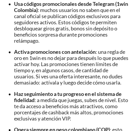
Usa códigos promocionales desde Telegram (1win
Colombia)
: muchos usuarios no saben que en el
canal oficial se publican códigos exclusivos para
seguidores activos. Estos códigos te permiten
desbloquear giros gratis, bonos sin depósito o
beneficios sorpresa durante promociones
relámpago.
Activa promociones con antelación
: una regla de
oro en 1win es no dejar para después lo que puedes
activar hoy. Las promociones tienen límites de
tiempo y, en algunos casos, de cantidad de
usuarios. Si ves una oferta interesante, no dudes
demasiado: actívala y luego decide cómo usarla.
Haz seguimiento a tu progreso en el sistema de
fidelidad
: a medida que juegas, subes de nivel. Esto
te da acceso a beneficios más atractivos, como
porcentajes de cashback más altos, promociones
exclusivas y atención VIP.
Opera siempre en peso colombiano (COP)
: esto