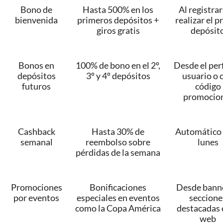
Bono de
Hasta 500% en los
Al registrar
bienvenida
primeros depósitos +
realizar el p
giros gratis
depósit
Bonos en
100% de bono en el 2º,
Desde el perf
depósitos
3º y 4º depósitos
usuario o 
futuros
código
promocio
Cashback
Hasta 30% de
Automático
semanal
reembolso sobre
lunes
pérdidas de la semana
Promociones
Bonificaciones
Desde banne
por eventos
especiales en eventos
seccione
como la Copa América
destacadas 
web