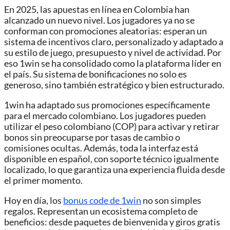
En 2025, las apuestas en línea en Colombia han
alcanzado un nuevo nivel. Los jugadores ya no se
conforman con promociones aleatorias: esperan un
sistema de incentivos claro, personalizado y adaptado a
su estilo de juego, presupuesto y nivel de actividad. Por
eso 1win se ha consolidado como la plataforma líder en
el país. Su sistema de bonificaciones no solo es
generoso, sino también estratégico y bien estructurado.
1win ha adaptado sus promociones específicamente
para el mercado colombiano. Los jugadores pueden
utilizar el peso colombiano (COP) para activar y retirar
bonos sin preocuparse por tasas de cambio o
comisiones ocultas. Además, toda la interfaz está
disponible en español, con soporte técnico igualmente
localizado, lo que garantiza una experiencia fluida desde
el primer momento.
Hoy en día, los
bonus code de 1win
no son simples
regalos. Representan un ecosistema completo de
beneficios: desde paquetes de bienvenida y giros gratis