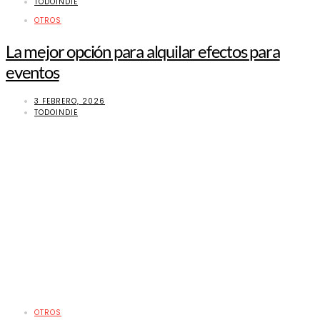
TODOINDIE
OTROS
La mejor opción para alquilar efectos para
eventos
3 FEBRERO, 2026
TODOINDIE
OTROS