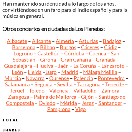
Han mantenido su identidad a lo largo de los años,
convirtiéndose en un faro para el indie español y para la
música en general.
Otros conciertos en ciudades de Los Planetas:
Albacete
–
Alicante
–
Almería
–
Asturias
–
Badajoz
–
Barcelona
–
Bilbao
–
Burgos
–
Cáceres
–
Cádiz
–
Logroño
–
Castellón
–
Córdoba
–
Cuenca
–
San
Sebastián
–
Girona
–
Gran Canaria
–
Granada
–
Guadalajara
–
Huelva
–
Jaén
–
La Coruña
–
Lanzarote
–
León
–
Lleida
–
Lugo
–
Madrid
–
Málaga
Melilla
–
Murcia
–
Navarra
–
Ourense
–
Palencia
–
Pontevedra
–
Salamanca
–
Segovia
–
Sevilla
–
Tarragona
–
Tenerife
–
Teruel
–
Toledo
–
Valencia
–
Valladolid
–
Zamora
–
Zaragoza
–
Palma de Mallorca
–
Gijón
–
Santiago de
Compostela
–
Oviedo
–
Mérida
–
Jerez
–
Santander
–
Pamplona
–
Vigo
TOTAL
0
SHARES