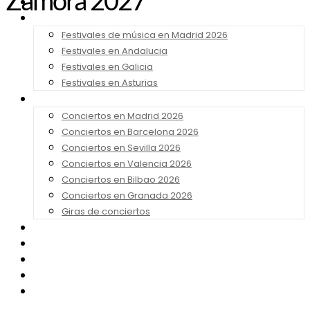
Zamora 2027
Noticias
Festivales 2026
Festivales de música en Madrid 2026
Festivales en Andalucia
Festivales en Galicia
Festivales en Asturias
Conciertos 2026
Conciertos en Madrid 2026
Conciertos en Barcelona 2026
Conciertos en Sevilla 2026
Conciertos en Valencia 2026
Conciertos en Bilbao 2026
Conciertos en Granada 2026
Giras de conciertos
Noticias de Festivales
Bandas Sonoras
Series y Tv
Cine
Contacto