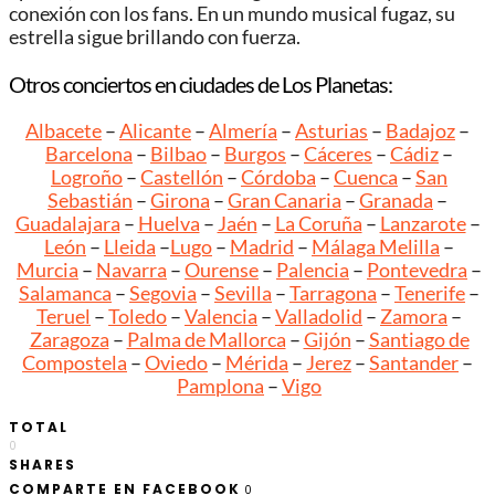
conexión con los fans. En un mundo musical fugaz, su
estrella sigue brillando con fuerza.
Otros conciertos en ciudades de Los Planetas:
Albacete
–
Alicante
–
Almería
–
Asturias
–
Badajoz
–
Barcelona
–
Bilbao
–
Burgos
–
Cáceres
–
Cádiz
–
Logroño
–
Castellón
–
Córdoba
–
Cuenca
–
San
Sebastián
–
Girona
–
Gran Canaria
–
Granada
–
Guadalajara
–
Huelva
–
Jaén
–
La Coruña
–
Lanzarote
–
León
–
Lleida
–
Lugo
–
Madrid
–
Málaga
Melilla
–
Murcia
–
Navarra
–
Ourense
–
Palencia
–
Pontevedra
–
Salamanca
–
Segovia
–
Sevilla
–
Tarragona
–
Tenerife
–
Teruel
–
Toledo
–
Valencia
–
Valladolid
–
Zamora
–
Zaragoza
–
Palma de Mallorca
–
Gijón
–
Santiago de
Compostela
–
Oviedo
–
Mérida
–
Jerez
–
Santander
–
Pamplona
–
Vigo
TOTAL
0
SHARES
COMPARTE EN FACEBOOK
0