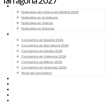
Tarragona 2027
Noticias
Festivales 2026
Festivales de música en Madrid 2026
Festivales en Andalucia
Festivales en Galicia
Festivales en Asturias
Conciertos 2026
Conciertos en Madrid 2026
Conciertos en Barcelona 2026
Conciertos en Sevilla 2026
Conciertos en Valencia 2026
Conciertos en Bilbao 2026
Conciertos en Granada 2026
Giras de conciertos
Noticias de Festivales
Bandas Sonoras
Series y Tv
Cine
Contacto