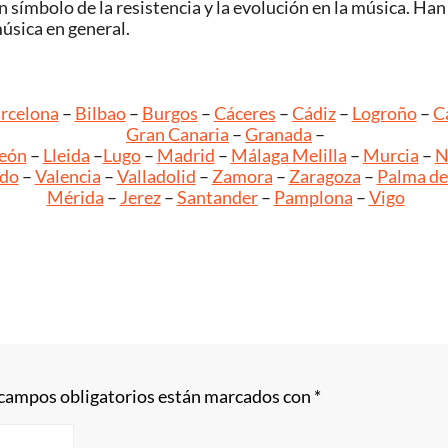
 símbolo de la resistencia y la evolución en la música. Han
música en general.
rcelona
–
Bilbao
–
Burgos
–
Cáceres
–
Cádiz
–
Logroño
–
C
Gran Canaria
–
Granada
–
eón
–
Lleida
–
Lugo
–
Madrid
–
Málaga
Melilla
–
Murcia
–
N
edo
–
Valencia
–
Valladolid
–
Zamora
–
Zaragoza
–
Palma de
Mérida
–
Jerez
–
Santander
–
Pamplona
–
Vigo
 campos obligatorios están marcados con
*