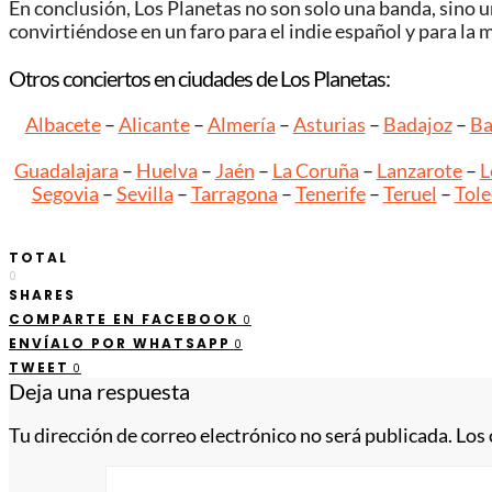
En conclusión, Los Planetas no son solo una banda, sino un
convirtiéndose en un faro para el indie español y para la 
Otros conciertos en ciudades de Los Planetas:
Albacete
–
Alicante
–
Almería
–
Asturias
–
Badajoz
–
Ba
Guadalajara
–
Huelva
–
Jaén
–
La Coruña
–
Lanzarote
–
L
Segovia
–
Sevilla
–
Tarragona
–
Tenerife
–
Teruel
–
Tol
TOTAL
0
SHARES
COMPARTE EN FACEBOOK
0
ENVÍALO POR WHATSAPP
0
TWEET
0
Deja una respuesta
Tu dirección de correo electrónico no será publicada.
Los