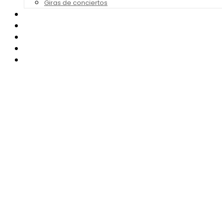
Giras de conciertos
Noticias de Festivales
Bandas Sonoras
Series y Tv
Cine
Contacto