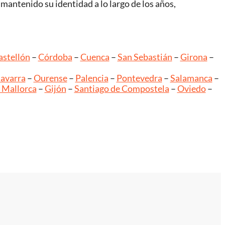
 mantenido su identidad a lo largo de los años,
astellón
–
Córdoba
–
Cuenca
–
San Sebastián
–
Girona
–
avarra
–
Ourense
–
Palencia
–
Pontevedra
–
Salamanca
–
 Mallorca
–
Gijón
–
Santiago de Compostela
–
Oviedo
–